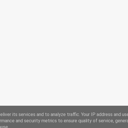
liver its services and to analyze traffic. Your IP address and us
rmance and security metrics to ensure quality of service, gene
buse.