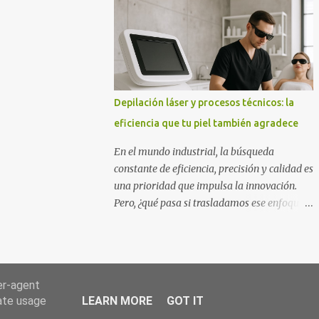
la página web de Aroacacia son: Mesas para
el jardín hechas de madera de acacia, bancos
de jardín, sillas, tumbonas de acacia,...
Depilación láser y procesos técnicos: la
eficiencia que tu piel también agradece
En el mundo industrial, la búsqueda
constante de eficiencia, precisión y calidad es
una prioridad que impulsa la innovación.
Pero, ¿qué pasa si trasladamos ese enfoque a
un ámbito tan personal como el cuidado de
la piel? La depilación láser, técnica que ha
evolucionado durante décadas, refleja
paradigmas muy propios del sector
er-agent
industrial: control de procesos, optimización
rate usage
LEARN MORE
GOT IT
de recursos y resultados reproducibles. Jania