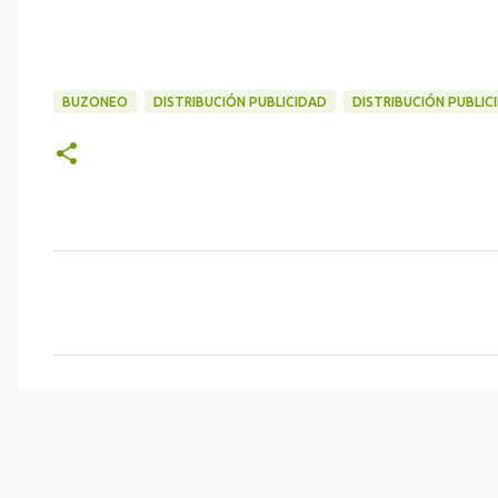
BUZONEO
DISTRIBUCIÓN PUBLICIDAD
DISTRIBUCIÓN PUBLIC
C
o
m
e
n
t
a