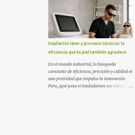
la página web de Aroacacia son: Mesas para
el jardín hechas de madera de acacia, bancos
de jardín, sillas, tumbonas de acacia,...
Depilación láser y procesos técnicos: la
eficiencia que tu piel también agradece
En el mundo industrial, la búsqueda
constante de eficiencia, precisión y calidad es
una prioridad que impulsa la innovación.
Pero, ¿qué pasa si trasladamos ese enfoque a
un ámbito tan personal como el cuidado de
la piel? La depilación láser, técnica que ha
evolucionado durante décadas, refleja
paradigmas muy propios del sector
industrial: control de procesos, optimización
de recursos y resultados reproducibles. Jania