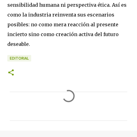
sensibilidad humana ni perspectiva ética. Así es
como la industria reinventa sus escenarios
posibles: no como mera reacción al presente
incierto sino como creación activa del futuro
deseable.
EDITORIAL
C
o
m
e
n