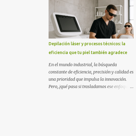
la página web de Aroacacia son: Mesas para
el jardín hechas de madera de acacia, bancos
de jardín, sillas, tumbonas de acacia,...
Depilación láser y procesos técnicos: la
eficiencia que tu piel también agradece
En el mundo industrial, la búsqueda
constante de eficiencia, precisión y calidad es
una prioridad que impulsa la innovación.
Pero, ¿qué pasa si trasladamos ese enfoque a
un ámbito tan personal como el cuidado de
la piel? La depilación láser, técnica que ha
evolucionado durante décadas, refleja
paradigmas muy propios del sector
industrial: control de procesos, optimización
de recursos y resultados reproducibles. Jania