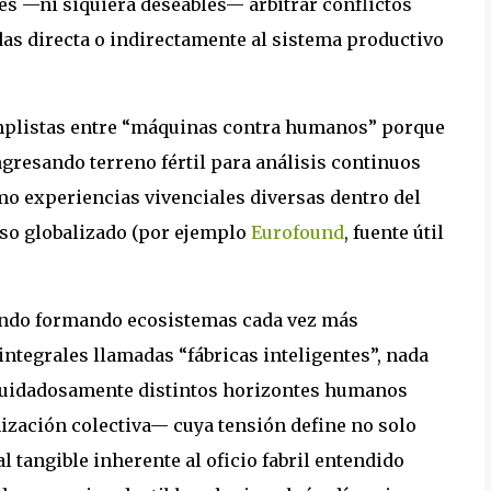
es —ni siquiera deseables— arbitrar conflictos
s directa o indirectamente al sistema productivo
simplistas entre “máquinas contra humanos” porque
ngresando terreno fértil para análisis continuos
mo experiencias vivenciales diversas dentro del
so globalizado (por ejemplo
Eurofound
, fuente útil
ando formando ecosistemas cada vez más
tegrales llamadas “fábricas inteligentes”, nada
 cuidadosamente distintos horizontes humanos
zación colectiva— cuya tensión define no solo
l tangible inherente al oficio fabril entendido