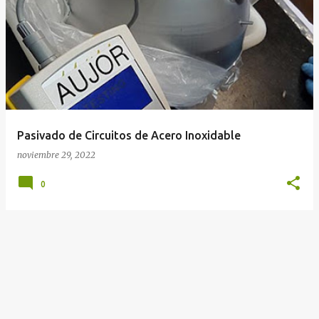
E
n
t
r
a
d
a
Pasivado de Circuitos de Acero Inoxidable
s
noviembre 29, 2022
0